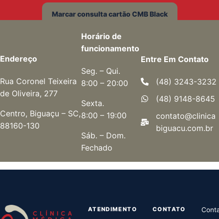
Marcar consulta cartão CMB Black
Horário de
funcionamento
Endereço
Entre Em Contato
Seg. – Qui.
Rua Coronel Teixeira
(48) 3243-3232
8:00 – 20:00
de Oliveira, 277
(48) 9148-8645
Sexta.
Centro, Biguaçu – SC,
8:00 – 19:00
contato@clinica
88160-130
biguacu.com.br
Sáb. – Dom.
Fechado
ATENDIMENTO
CONTATO
Cont