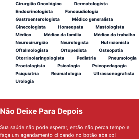
Cirurgião Oncológico
Dermatologista
Endocrinologista
Fonoaudiologia
Gastroenterologista
Médico generalista
Ginecologista
Homeopata
Mastologista
Médico
Médico da familia
Médico do trabalho
Neurocirurgião
Neurologista
Nutricionista
Oftalmologista
Ortopedista
Osteopatia
Otorrinolaringologista
Pediatria
Pneumologia
Proctologista
Psicologia
Psicopedagogia
Psiquiatria
Reumatologia
Ultrassonografista
Urologia
Não Deixe Para Depois
Sua saúde não pode esperar, então não perca tempo e
faça um agendamento clicando no botão abaixo!