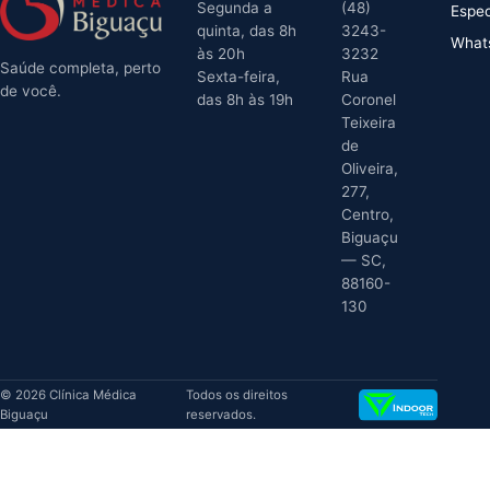
Segunda a
(48)
Espec
quinta, das 8h
3243-
What
às 20h
3232
Saúde completa, perto
Sexta-feira,
Rua
de você.
das 8h às 19h
Coronel
Teixeira
de
Oliveira,
277,
Centro,
Biguaçu
— SC,
88160-
130
© 2026 Clínica Médica
Todos os direitos
Biguaçu
reservados.