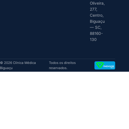
Oliveira,
277,
Centro,
Biguaçu
— SC,
88160-
130
© 2026 Clínica Médica
Todos os direitos
Biguaçu
reservados.