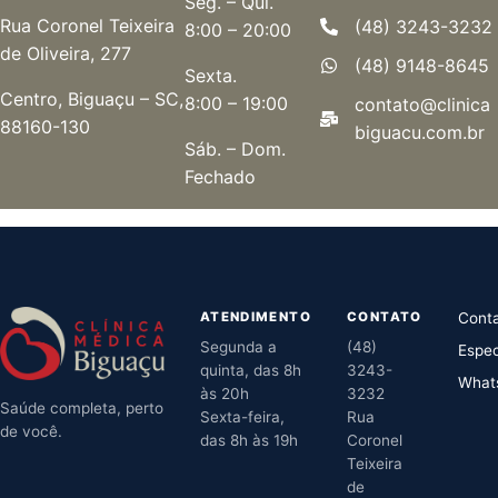
Seg. – Qui.
Rua Coronel Teixeira
(48) 3243-3232
8:00 – 20:00
de Oliveira, 277
(48) 9148-8645
Sexta.
Centro, Biguaçu – SC,
8:00 – 19:00
contato@clinica
88160-130
biguacu.com.br
Sáb. – Dom.
Fechado
ATENDIMENTO
CONTATO
Cont
Segunda a
(48)
Espec
quinta, das 8h
3243-
What
às 20h
3232
Saúde completa, perto
Sexta-feira,
Rua
de você.
das 8h às 19h
Coronel
Teixeira
de