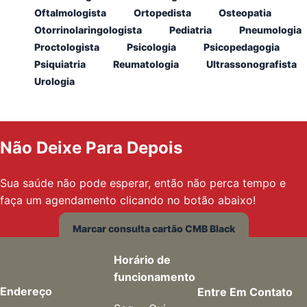
Oftalmologista
Ortopedista
Osteopatia
Otorrinolaringologista
Pediatria
Pneumologia
Proctologista
Psicologia
Psicopedagogia
Psiquiatria
Reumatologia
Ultrassonografista
Urologia
Não Deixe Para Depois
Sua saúde não pode esperar, então não perca tempo e
faça um agendamento clicando no botão abaixo!
Marcar consulta cartão CMB Black
Horário de
funcionamento
Endereço
Entre Em Contato