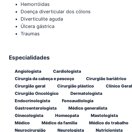
Hemorróidas
Doença diverticular dos cólons
Diverticulite aguda
Úlcera gástrica
Traumas
Especialidades
Angiologista
Cardiologista
Cirurgia da cabeça e pescoço
Cirurgião bariátrico
Cirurgião geral
Cirurgião plástico
Clínico Geral
Cirurgião Oncológico
Dermatologista
Endocrinologista
Fonoaudiologia
Gastroenterologista
Médico generalista
Ginecologista
Homeopata
Mastologista
Médico
Médico da familia
Médico do trabalho
Neurocirurgião
Neurologista
Nutricionista